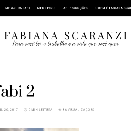
ME AJUDA FABI
MEU LIVRO
FAB PRODUÇÕES
QUEM É FABIANA SCA
fabi 2
IL 20, 2017
0 MIN LEITURA
86 VISUALIZAÇÕES