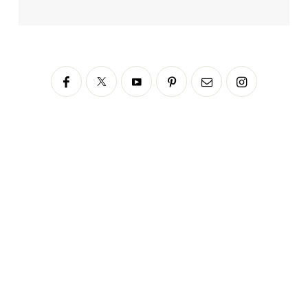
Siga no Instagram
fabianascaranzioficial
Please enter an Access Token