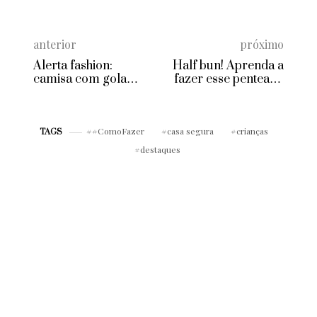
anterior
próximo
Alerta fashion:
Half bun! Aprenda a
camisa com gola
fazer esse penteado
laço!
fácil e cheio de estilo
#ComoFazer
casa segura
crianças
TAGS
destaques