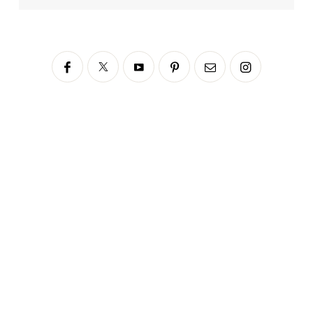
Siga no Instagram
fabianascaranzioficial
Please enter an Access Token