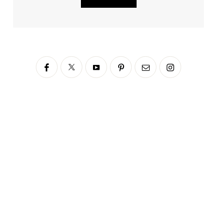
Siga no Instagram
fabianascaranzioficial
Please enter an Access Token