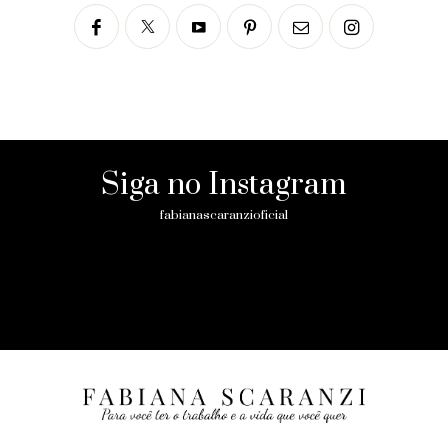
Siga no Instagram
fabianascaranzioficial
Please enter an Access Token