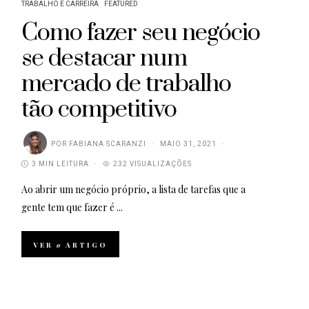
TRABALHO E CARREIRA
FEATURED
Como fazer seu negócio
se destacar num
mercado de trabalho
tão competitivo
POR
FABIANA SCARANZI
MAIO 31, 2021
3 MIN LEITURA
232 VISUALIZAÇÕES
Ao abrir um negócio próprio, a lista de tarefas que a
gente tem que fazer é ...
VER
o
ARTIGO