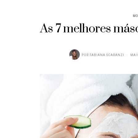
MO
As 7 melhores másc
POR
FABIANA SCARANZI
MAI