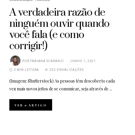
A verdadeira razão de
ninguém ouvir quando
você fala (e como
corrigir!)
POR
FABIANA SCARANZI
JUNHO 1, 2021
3 MIN LEITURA
253 VISUALIZAÇÕES
(Imagem: Shutterstock) As pessoas têm descoberto cada
vez mais novos jeitos de se comunicar, seja através de ...
VER
o
ARTIGO