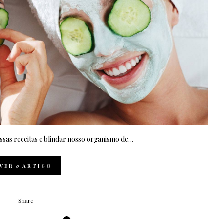
ssas receitas e blindar nosso organismo de…
VER
o
ARTIGO
Share