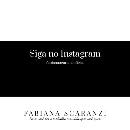
Siga no Instagram
fabianascaranzioficial
Please enter an Access Token