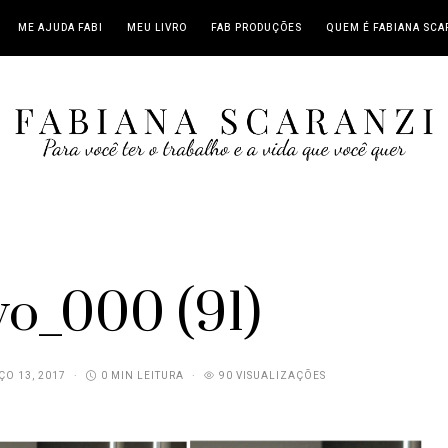
ME AJUDA FABI
MEU LIVRO
FAB PRODUÇÕES
QUEM É FABIANA SCA
vo_000 (91)
O 13, 2017
0 MIN LEITURA
90 VISUALIZAÇÕES