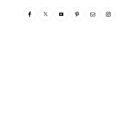
Siga no Instagram
fabianascaranzioficial
Please enter an Access Token