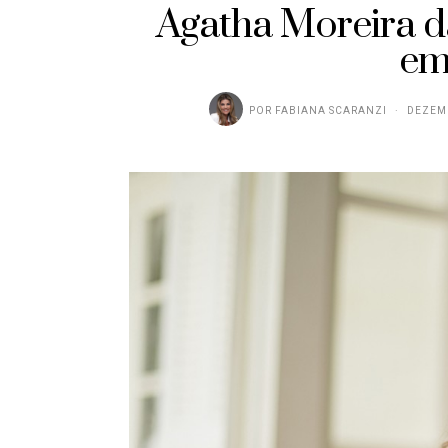
Agatha Moreira d
em
POR
FABIANA SCARANZI
DEZEMB