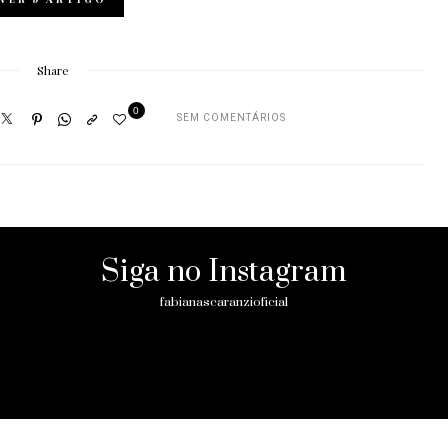
Share
0
SEM COMENTÁRIOS
Siga no Instagram
fabianascaranzioficial
Please enter an Access Token