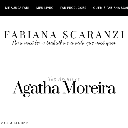
ME AJUDA FABI
MEU LIVRO
FAB PRODUÇÕES
QUEM É FABIANA SCA
Tag Archives
Agatha Moreira
VIAGEM
FEATURED