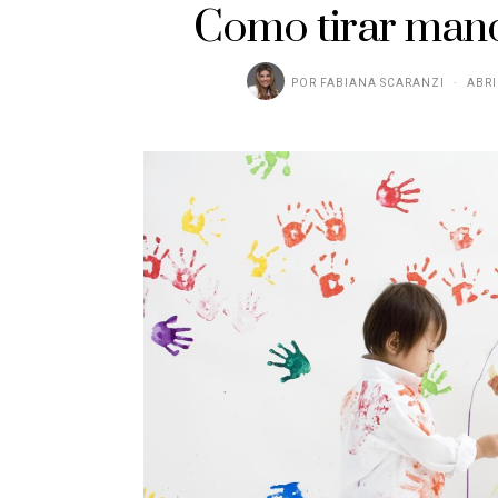
Como tirar manc
POR
FABIANA SCARANZI
ABRI