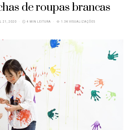
has de roupas brancas
L 21, 2020
4 MIN LEITURA
1.3K VISUALIZAÇÕES