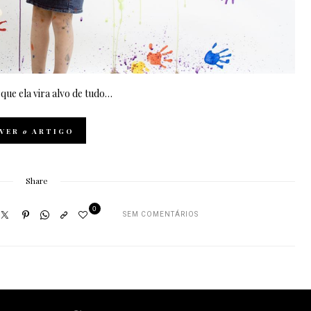
que ela vira alvo de tudo…
VER
o
ARTIGO
Share
0
SEM COMENTÁRIOS