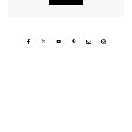
Siga no Instagram
fabianascaranzioficial
Please enter an Access Token