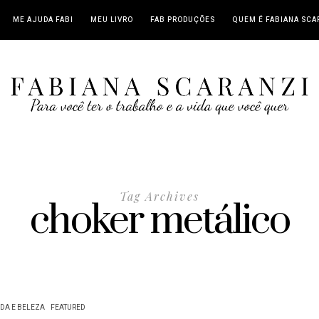
ME AJUDA FABI
MEU LIVRO
FAB PRODUÇÕES
QUEM É FABIANA SCA
Tag Archives
choker metálico
DA E BELEZA
FEATURED