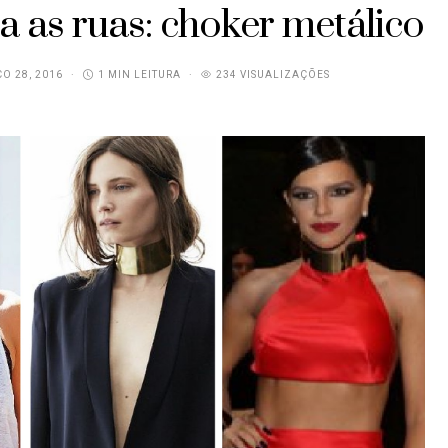
a as ruas: choker metálico
O 28, 2016
1 MIN LEITURA
234 VISUALIZAÇÕES