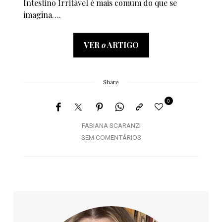
Intestino Irritável é mais comum do que se
imagina….
VER
o
ARTIGO
Share
0
FABIANA SCARANZI
SEM COMENTÁRIOS