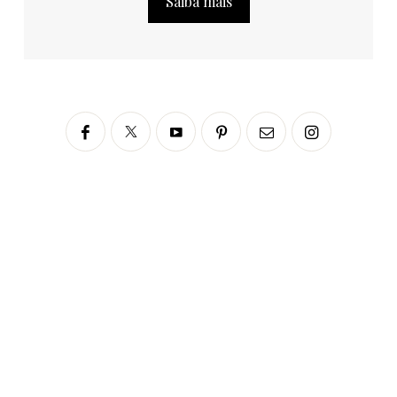
Saiba mais
Siga no Instagram
fabianascaranzioficial
Please enter an Access Token