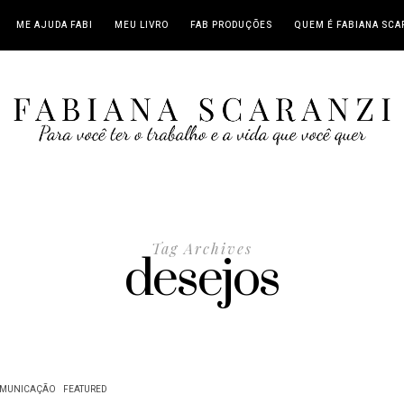
ME AJUDA FABI
MEU LIVRO
FAB PRODUÇÕES
QUEM É FABIANA SCA
Tag Archives
desejos
MUNICAÇÃO
FEATURED