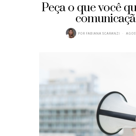
Peça o que você q
comunicação
POR
FABIANA SCARANZI
AGOST