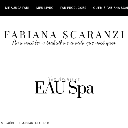
ME AJUDA FABI
MEU LIVRO
FAB PRODUÇÕES
QUEM É FABIANA SCA
Tag Archives
EAU Spa
EM
SAÚDE E BEM-ESTAR
FEATURED