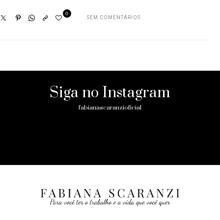
0
SEM COMENTÁRIOS
Siga no Instagram
fabianascaranzioficial
Please enter an Access Token