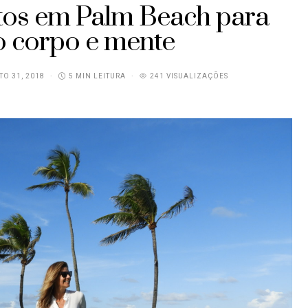
tos em Palm Beach para
o corpo e mente
O 31, 2018
5 MIN LEITURA
241 VISUALIZAÇÕES