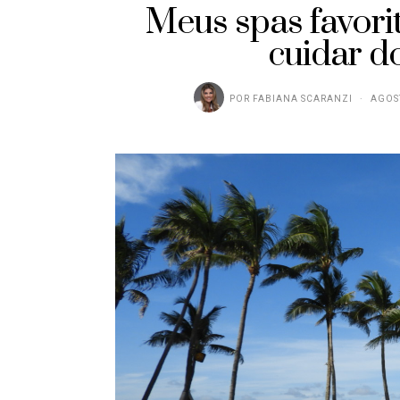
Meus spas favori
cuidar d
POR
FABIANA SCARANZI
AGOST