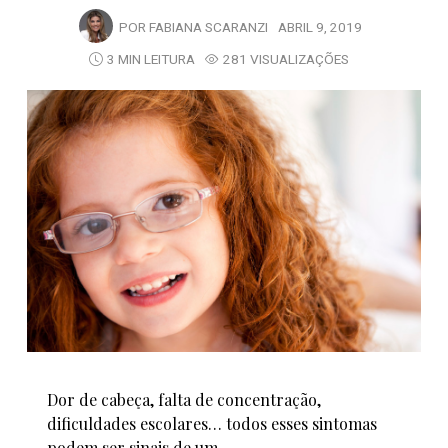
POR
FABIANA SCARANZI
ABRIL 9, 2019
3 MIN LEITURA
281 VISUALIZAÇÕES
Dor de cabeça, falta de concentração,
dificuldades escolares… todos esses sintomas
podem ser sinais de um…