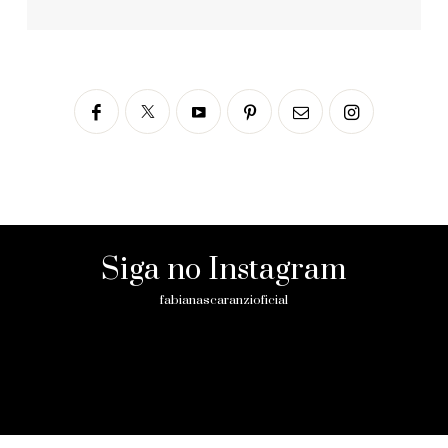
Siga no Instagram
fabianascaranzioficial
Please enter an Access Token