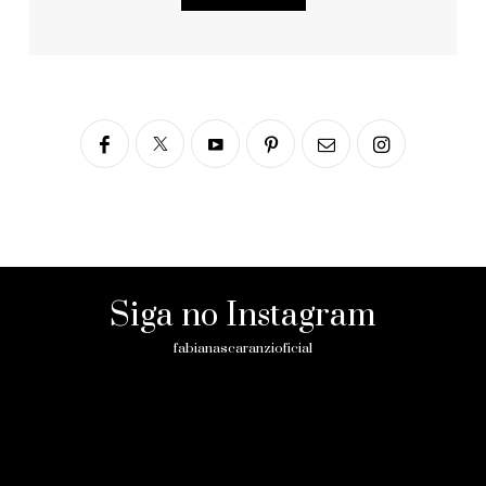
Siga no Instagram
fabianascaranzioficial
Please enter an Access Token