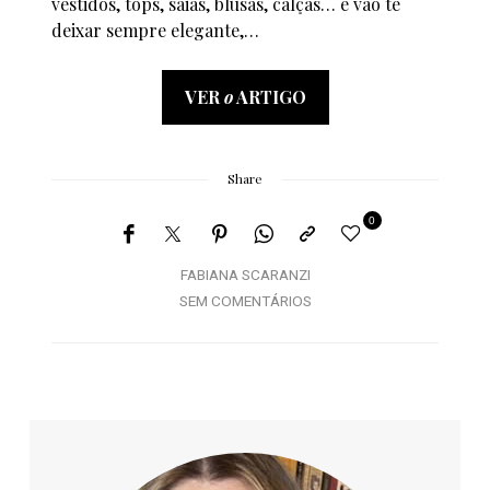
vestidos, tops, saias, blusas, calças… e vão te
deixar sempre elegante,…
VER
o
ARTIGO
Share
0
FABIANA SCARANZI
SEM COMENTÁRIOS