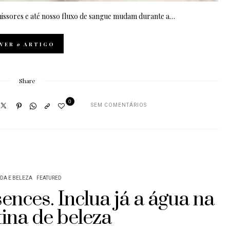
missores e até nosso fluxo de sangue mudam durante a…
VER
o
ARTIGO
Share
0
SEM COMENTÁRIOS
DA E BELEZA
FEATURED
sences. Inclua já a água na
tina de beleza