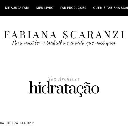
ME AJUDA FABI
MEU LIVRO
FAB PRODUÇÕES
QUEM É FABIANA SCA
Tag Archives
hidratação
DA E BELEZA
FEATURED