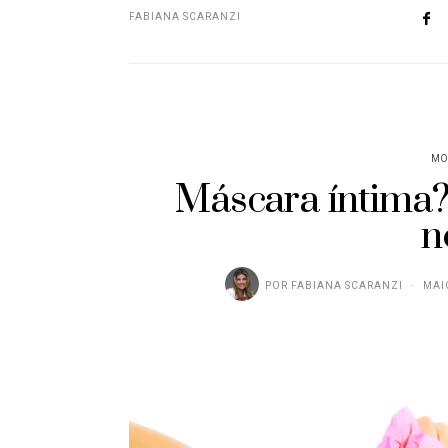
FABIANA SCARANZI
MO
Máscara íntima
n
POR
FABIANA SCARANZI
MAI