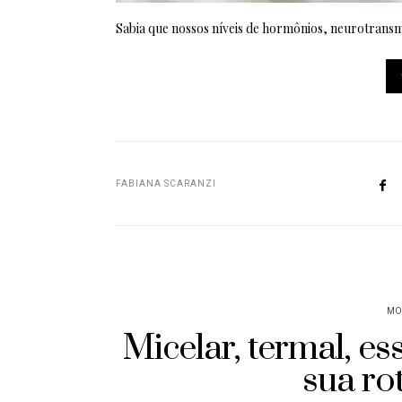
Sabia que nossos níveis de hormônios, neurotrans
FABIANA SCARANZI
MO
Micelar, termal, es
sua ro