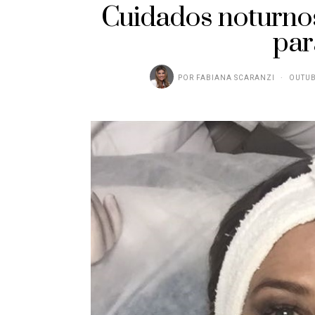
Cuidados noturnos
par
POR
FABIANA SCARANZI
OUTUB