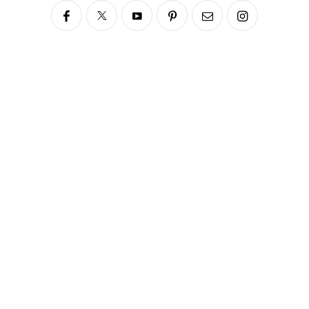
Siga no Instagram
fabianascaranzioficial
Please enter an Access Token