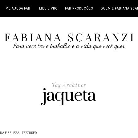
ME AJUDA FABI
MEU LIVRO
FAB PRODUÇÕES
QUEM É FABIANA SCA
Tag Archives
jaqueta
DA E BELEZA
FEATURED