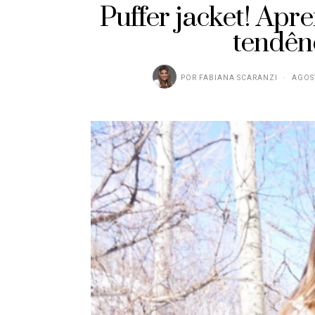
Puffer jacket! Ap
tendên
POR
FABIANA SCARANZI
AGOST