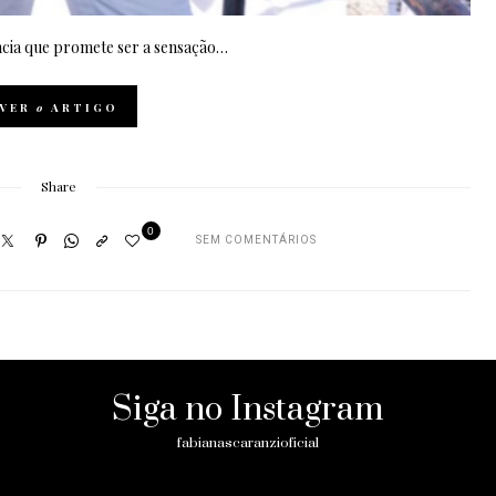
ncia que promete ser a sensação…
VER
o
ARTIGO
Share
0
SEM COMENTÁRIOS
Siga no Instagram
fabianascaranzioficial