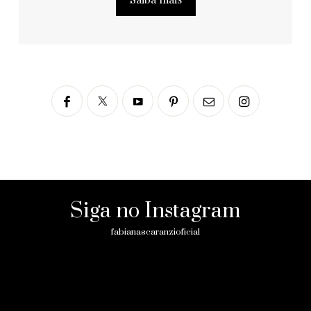
Siga no Instagram
fabianascaranzioficial
Please enter an Access Token