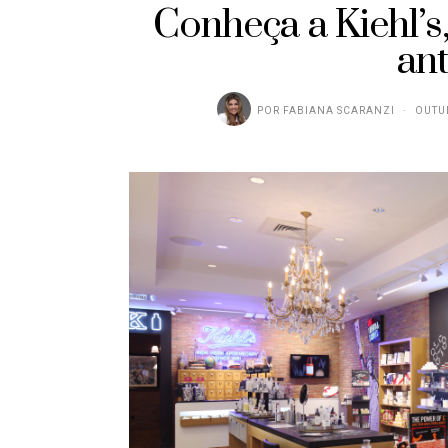
Conheça a Kiehl’s
an
POR
FABIANA SCARANZI
OUTUB