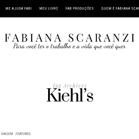
ME AJUDA FABI
MEU LIVRO
FAB PRODUÇÕES
QUEM É FABIANA SCA
Tag Archives
Kiehl’s
VIAGEM
FEATURED