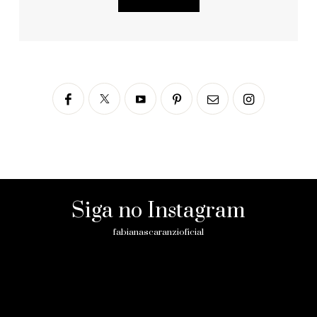
Siga no Instagram
fabianascaranzioficial
Please enter an Access Token