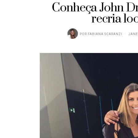
Conheça John Dr
recria l
POR
FABIANA SCARANZI
JANE