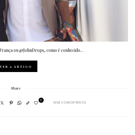
jos França ou @JohnDrops, como é conhecido…
VER
o
ARTIGO
Share
0
SEM COMENTÁRIOS