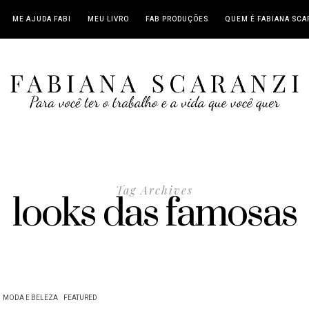
ME AJUDA FABI
MEU LIVRO
FAB PRODUÇÕES
QUEM É FABIANA SCA
Tag Archives
looks das famosas
MODA E BELEZA
FEATURED