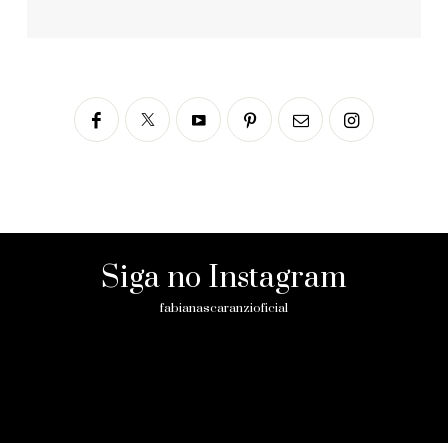
Siga no Instagram
fabianascaranzioficial
Please enter an Access Token