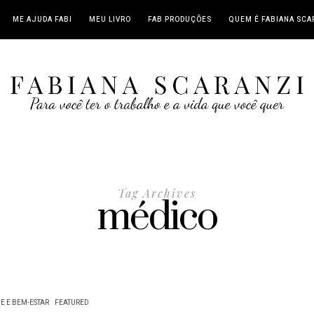
ME AJUDA FABI
MEU LIVRO
FAB PRODUÇÕES
QUEM É FABIANA SCA
Tag Archives
médico
E E BEM-ESTAR
FEATURED