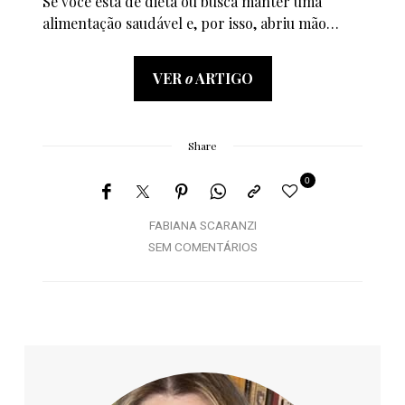
Se você está de dieta ou busca manter uma
alimentação saudável e, por isso, abriu mão…
VER
o
ARTIGO
Share
0
FABIANA SCARANZI
SEM COMENTÁRIOS