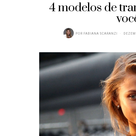
4 modelos de tra
você
POR
FABIANA SCARANZI
DEZEMB