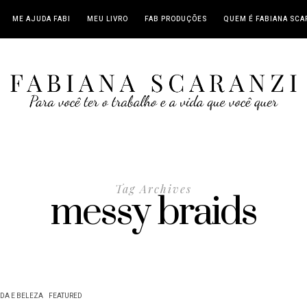
ME AJUDA FABI
MEU LIVRO
FAB PRODUÇÕES
QUEM É FABIANA SCA
Tag Archives
messy braids
DA E BELEZA
FEATURED