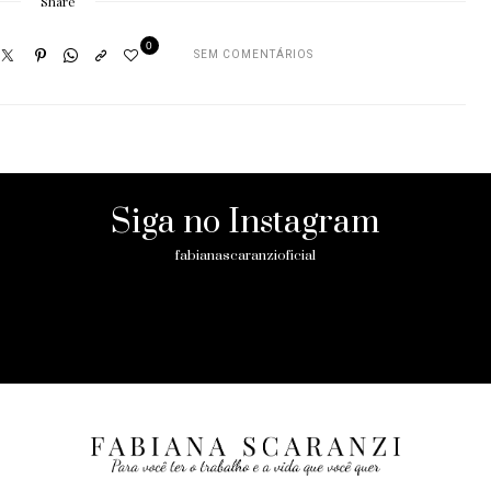
Share
0
SEM COMENTÁRIOS
Siga no Instagram
fabianascaranzioficial
Please enter an Access Token