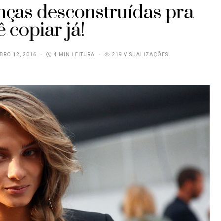
nças desconstruídas pra
 copiar já!
RO 12, 2016
4 MIN LEITURA
219 VISUALIZAÇÕES