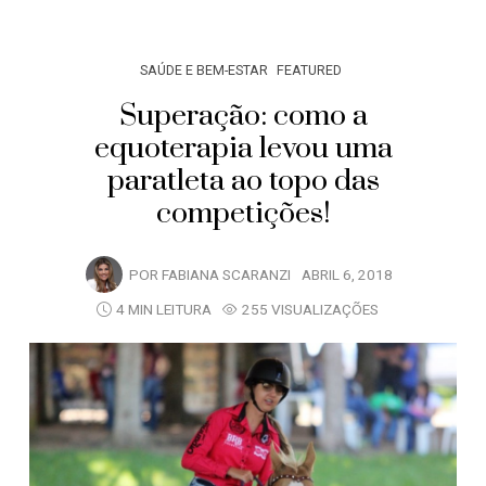
SAÚDE E BEM-ESTAR
FEATURED
Superação: como a
equoterapia levou uma
paratleta ao topo das
competições!
POR
FABIANA SCARANZI
ABRIL 6, 2018
4 MIN LEITURA
255 VISUALIZAÇÕES