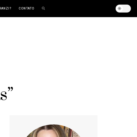
RANZI?
CONTATO
s”