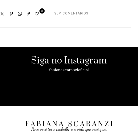
0
SEM COMENTÁRIOS
Siga no Instagram
fabianascaranzioficial
Please enter an Access Token