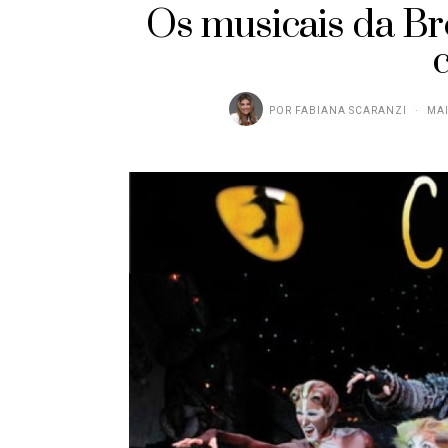
Os musicais da Br
c
POR
FABIANA SCARANZI
MAI