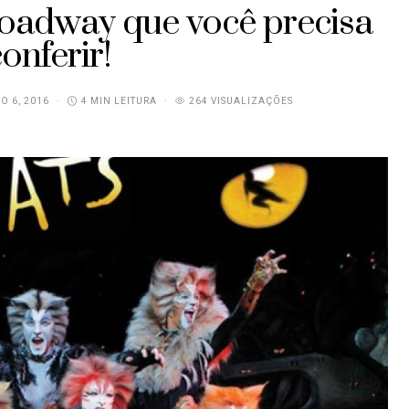
oadway que você precisa
onferir!
O 6, 2016
4 MIN LEITURA
264 VISUALIZAÇÕES