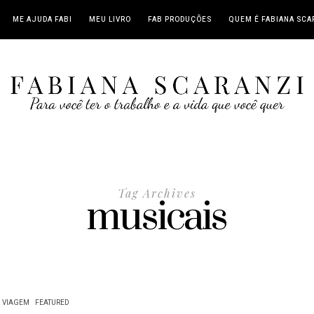
ME AJUDA FABI
MEU LIVRO
FAB PRODUÇÕES
QUEM É FABIANA SCA
Tag Archives
musicais
VIAGEM
FEATURED