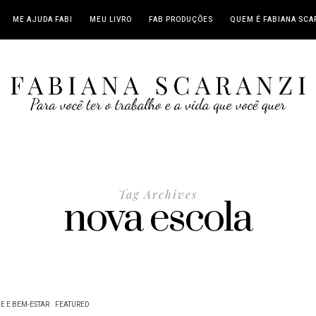
ME AJUDA FABI
MEU LIVRO
FAB PRODUÇÕES
QUEM É FABIANA SCA
Tag Archives
nova escola
E E BEM-ESTAR
FEATURED