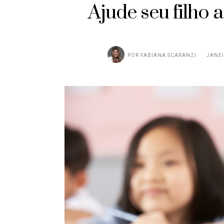
Ajude seu filho 
POR
FABIANA SCARANZI
JANEI