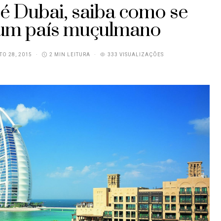
 é Dubai, saiba como se
um país muçulmano
O 28, 2015
2 MIN LEITURA
333 VISUALIZAÇÕES