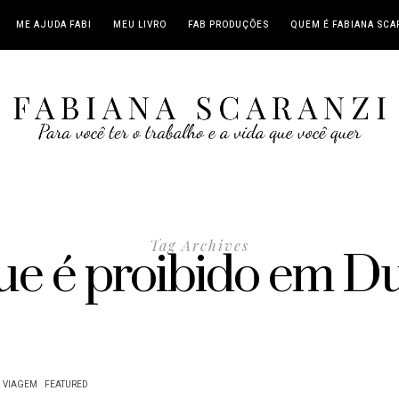
ME AJUDA FABI
MEU LIVRO
FAB PRODUÇÕES
QUEM É FABIANA SCA
Tag Archives
ue é proibido em D
VIAGEM
FEATURED