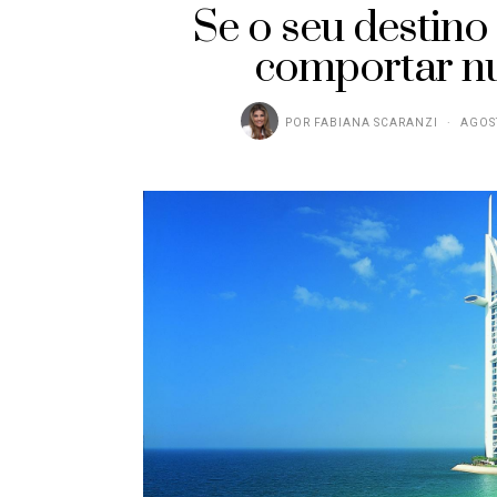
Se o seu destino
comportar n
POR
FABIANA SCARANZI
AGOST