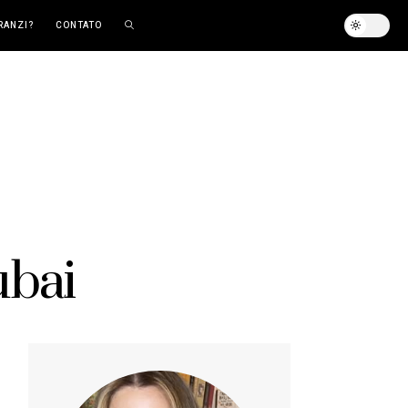
RANZI?
CONTATO
ubai