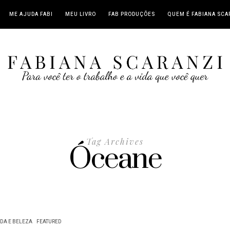
ME AJUDA FABI
MEU LIVRO
FAB PRODUÇÕES
QUEM É FABIANA SCA
Tag Archives
Óceane
DA E BELEZA
FEATURED