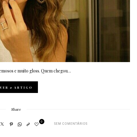
cremosos e muito gloss. Quem chegou…
VER
o
ARTIGO
Share
0
SEM COMENTÁRIOS