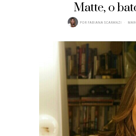
Matte, o ba
POR
FABIANA SCARANZI
MARÇ