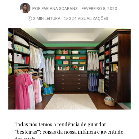
POR
FABIANA SCARANZI
FEVEREIRO 8, 2020
2 MIN LEITURA
224 VISUALIZAÇÕES
Todas nós temos a tendência de guardar
“besteiras”: coisas da nossa infância e juventude