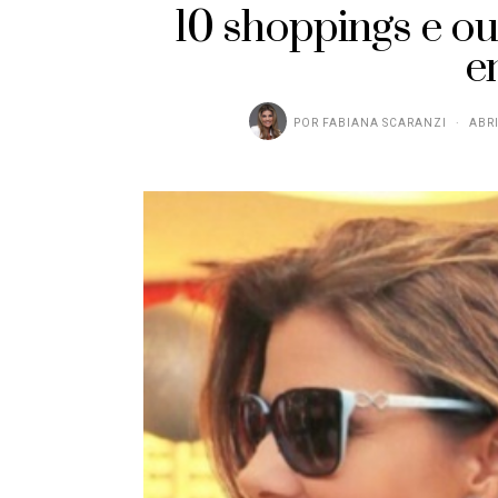
10 shoppings e ou
e
POR
FABIANA SCARANZI
ABRI