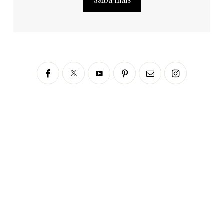
Siga no Instagram
fabianascaranzioficial
Please enter an Access Token