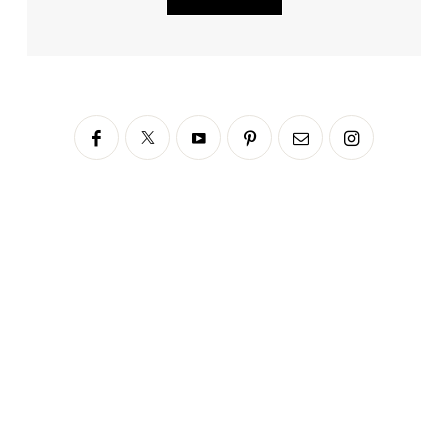
Siga no Instagram
fabianascaranzioficial
Please enter an Access Token