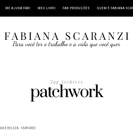
ME AJUDA FABI
MEU LIVRO
FAB PRODUÇÕES
QUEM É FABIANA SCA
Tag Archives
patchwork
DA E BELEZA
FEATURED