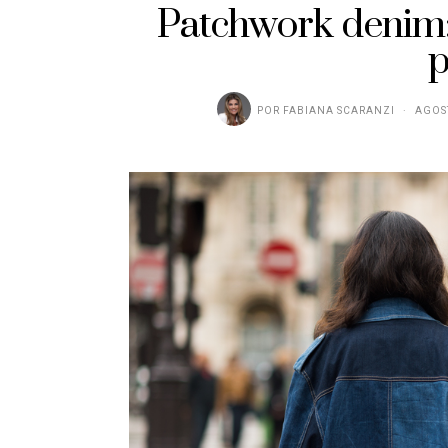
Patchwork denim:
p
POR
FABIANA SCARANZI
AGOST