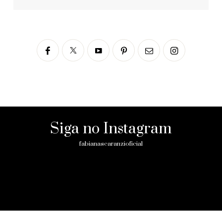
Siga no Instagram
fabianascaranzioficial
Please enter an Access Token