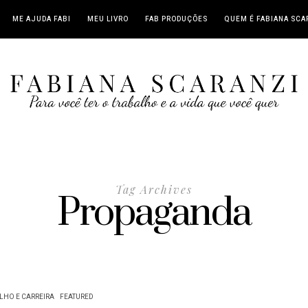
ME AJUDA FABI
MEU LIVRO
FAB PRODUÇÕES
QUEM É FABIANA SCA
Tag Archives
Propaganda
LHO E CARREIRA
FEATURED