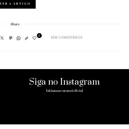
VER
o
ARTIGO
Share
0
SEM COMENTÁRIOS
Siga no Instagram
fabianascaranzioficial
Please enter an Access Token