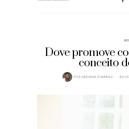
MO
Dove promove com
conceito d
POR
FABIANA SCARANZI
AGOST