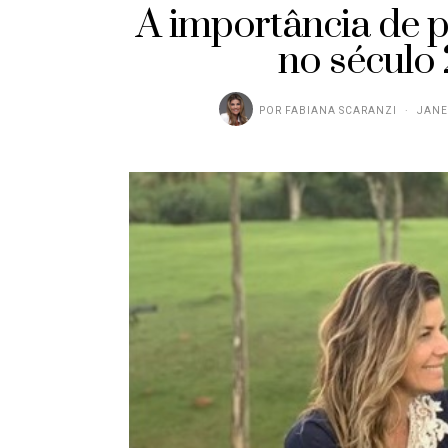
A importância de p
no século 
POR
FABIANA SCARANZI
JANE