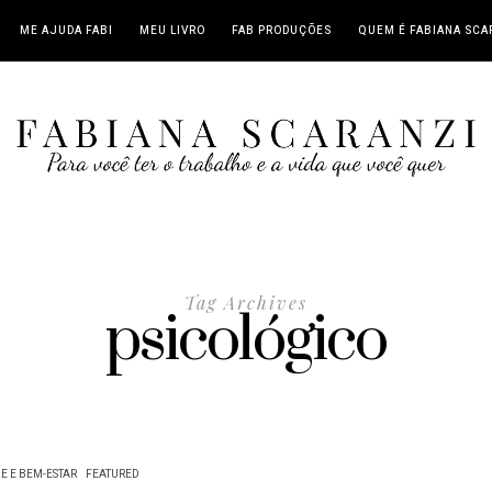
ME AJUDA FABI
MEU LIVRO
FAB PRODUÇÕES
QUEM É FABIANA SCA
Tag Archives
psicológico
E E BEM-ESTAR
FEATURED