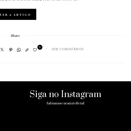
VER
o
ARTIGO
Share
0
SEM COMENTÁRIOS
Siga no Instagram
fabianascaranzioficial
Please enter an Access Token