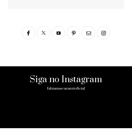
Siga no Instagram
fabianascaranzioficial
Please enter an Access Token