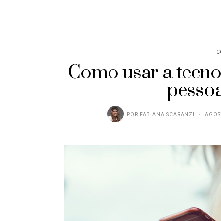
C
Como usar a tecno
pessoa
POR
FABIANA SCARANZI
AGOST