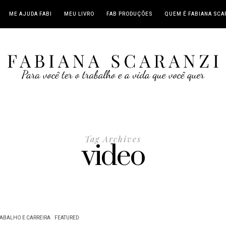
ME AJUDA FABI
MEU LIVRO
FAB PRODUÇÕES
QUEM É FABIANA SCA
Tag Archives
video
ABALHO E CARREIRA
FEATURED