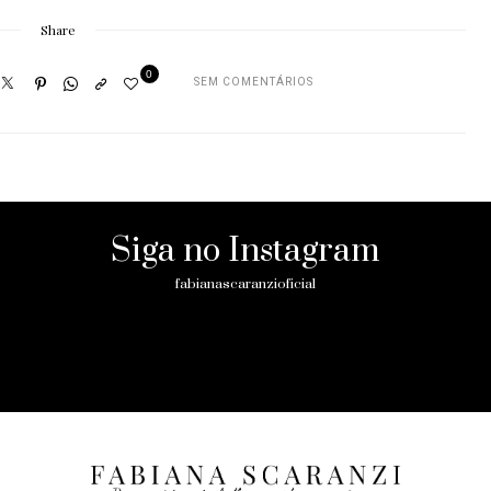
Share
0
SEM COMENTÁRIOS
Siga no Instagram
fabianascaranzioficial
Please enter an Access Token