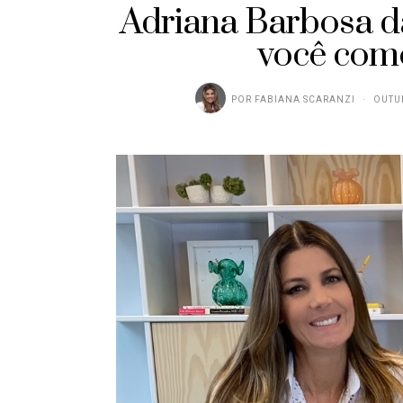
Adriana Barbosa da
você come
POR
FABIANA SCARANZI
OUTUB