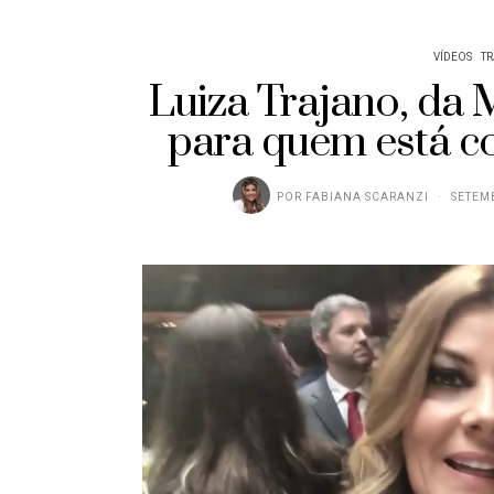
VÍDEOS
TR
Luiza Trajano, da 
para quem está 
POR
FABIANA SCARANZI
SETEMB