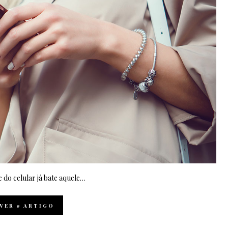
 do celular já bate aquele…
VER
o
ARTIGO