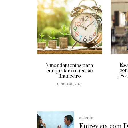
ormar uma
o em
idade
 2022
Esc
7 mandamentos para
com
conquistar o sucesso
pess
financeiro
JUNHO 30, 2021
anterior
Entrevista com D