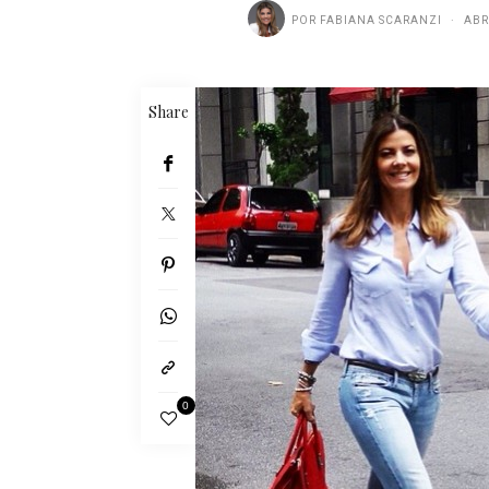
POR
FABIANA SCARANZI
ABR
Share
0