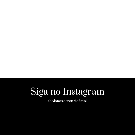
Siga no Instagram
fabianascaranzioficial
Please enter an Access Token