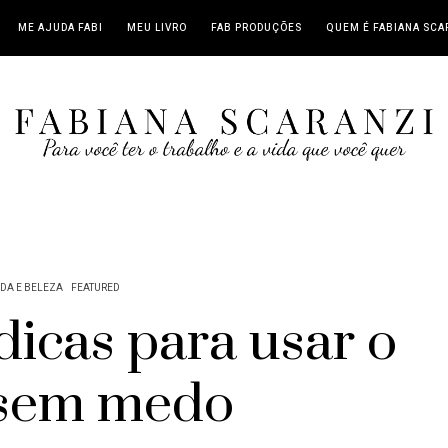
ME AJUDA FABI
MEU LIVRO
FAB PRODUÇÕES
QUEM É FABIANA SCA
DA E BELEZA
FEATURED
 dicas para usar o
 sem medo