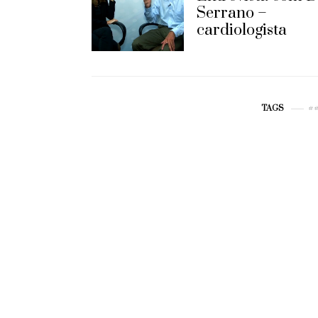
Serrano –
cardiologista
#
TAGS