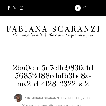
2ba0eb_5d7c11e983fa4d
56852d88cdafb3bc8a-
mv2_d_4128_2322_s_2
POR
FABIANA SCARANZI
FEVEREIRO 15, 2017
0 MIN LEITURA
93 VISUALIZAÇÕES