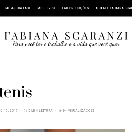
ME AJUDA FABI
MEU LIVRO
FAB PRODUÇÕES
QUEM É FABIANA SCA
tenis
O 17, 2017
0 MIN LEITURA
94 VISUALIZAÇÕES